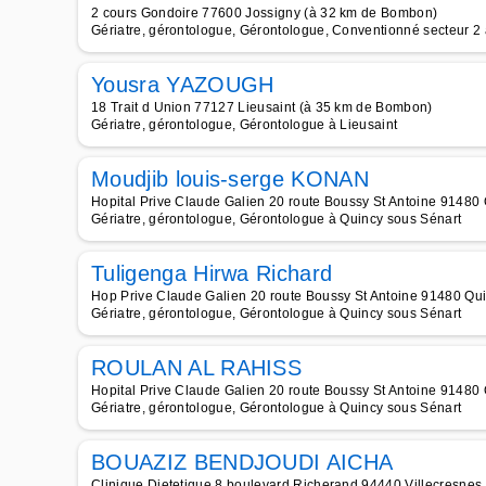
2 cours Gondoire 77600 Jossigny (à 32 km de Bombon)
Gériatre, gérontologue, Gérontologue, Conventionné secteur 2
Yousra YAZOUGH
18 Trait d Union 77127 Lieusaint (à 35 km de Bombon)
Gériatre, gérontologue, Gérontologue à Lieusaint
Moudjib louis-serge KONAN
Hopital Prive Claude Galien 20 route Boussy St Antoine 91480
Gériatre, gérontologue, Gérontologue à Quincy sous Sénart
Tuligenga Hirwa Richard
Hop Prive Claude Galien 20 route Boussy St Antoine 91480 Qu
Gériatre, gérontologue, Gérontologue à Quincy sous Sénart
ROULAN AL RAHISS
Hopital Prive Claude Galien 20 route Boussy St Antoine 91480
Gériatre, gérontologue, Gérontologue à Quincy sous Sénart
BOUAZIZ BENDJOUDI AICHA
Clinique Dietetique 8 boulevard Richerand 94440 Villecresne