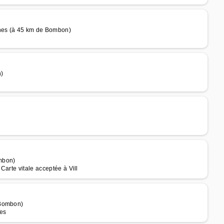
nes (à 45 km de Bombon)
)
mbon)
arte vitale acceptée à Vill
 Bombon)
ges