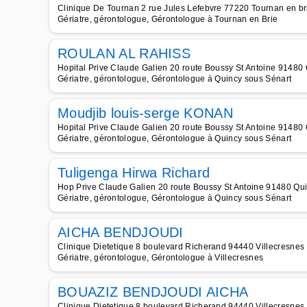
Clinique De Tournan 2 rue Jules Lefebvre 77220 Tournan en bri
Gériatre, gérontologue, Gérontologue à Tournan en Brie
ROULAN AL RAHISS
Hopital Prive Claude Galien 20 route Boussy St Antoine 91480 
Gériatre, gérontologue, Gérontologue à Quincy sous Sénart
Moudjib louis-serge KONAN
Hopital Prive Claude Galien 20 route Boussy St Antoine 91480 
Gériatre, gérontologue, Gérontologue à Quincy sous Sénart
Tuligenga Hirwa Richard
Hop Prive Claude Galien 20 route Boussy St Antoine 91480 Qui
Gériatre, gérontologue, Gérontologue à Quincy sous Sénart
AICHA BENDJOUDI
Clinique Dietetique 8 boulevard Richerand 94440 Villecresnes 
Gériatre, gérontologue, Gérontologue à Villecresnes
BOUAZIZ BENDJOUDI AICHA
Clinique Dietetique 8 boulevard Richerand 94440 Villecresnes 