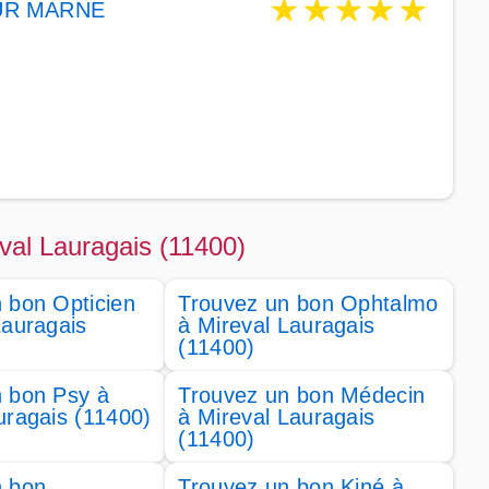
★
★
★
★
★
UR MARNE
eval Lauragais (11400)
 bon Opticien
Trouvez un bon Ophtalmo
Lauragais
à Mireval Lauragais
(11400)
 bon Psy à
Trouvez un bon Médecin
uragais (11400)
à Mireval Lauragais
(11400)
n bon
Trouvez un bon Kiné à