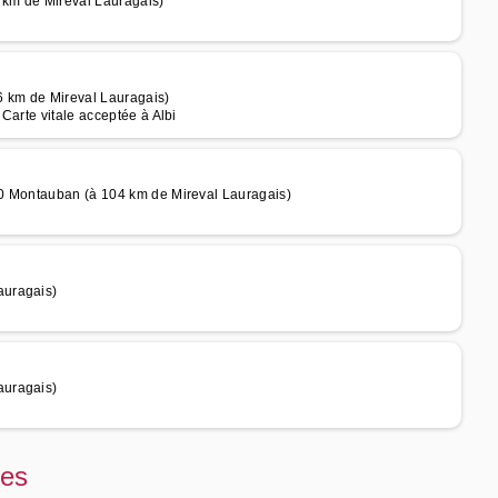
 km de Mireval Lauragais)
6 km de Mireval Lauragais)
Carte vitale acceptée à Albi
00 Montauban (à 104 km de Mireval Lauragais)
auragais)
auragais)
nes