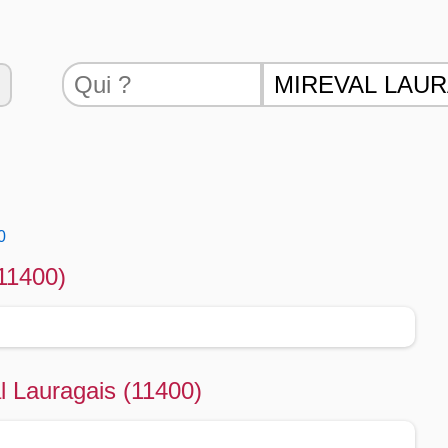
0
11400)
l Lauragais (11400)