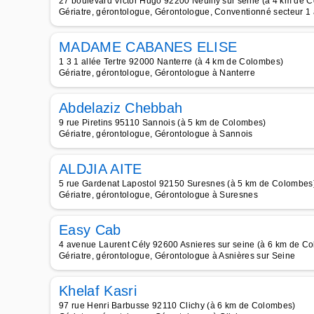
27 boulevard Victor Hugo 92200 Neuilly sur seine (à 4 km de 
Gériatre, gérontologue, Gérontologue, Conventionné secteur 1 
MADAME CABANES ELISE
1 3 1 allée Tertre 92000 Nanterre (à 4 km de Colombes)
Gériatre, gérontologue, Gérontologue à Nanterre
Abdelaziz Chebbah
9 rue Piretins 95110 Sannois (à 5 km de Colombes)
Gériatre, gérontologue, Gérontologue à Sannois
ALDJIA AITE
5 rue Gardenat Lapostol 92150 Suresnes (à 5 km de Colombes
Gériatre, gérontologue, Gérontologue à Suresnes
Easy Cab
4 avenue Laurent Cély 92600 Asnieres sur seine (à 6 km de C
Gériatre, gérontologue, Gérontologue à Asnières sur Seine
Khelaf Kasri
97 rue Henri Barbusse 92110 Clichy (à 6 km de Colombes)