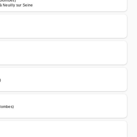
Colombes)
à Neuilly sur Seine
)
olombes)