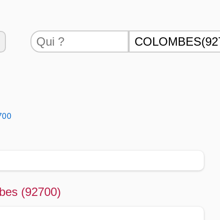
700
bes (92700)